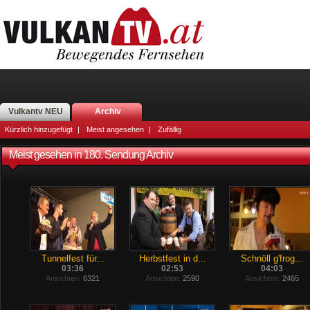
Vulkantv NEU
Archiv
Kürzlich hinzugefügt
|
Meist angesehen
|
Zufällig
Meist gesehen in 180. Sendung Archiv
Tunnelfest für...
Herbstfest in d...
Schnöll g'frog...
03:36
02:53
04:03
Ansichten:
6321
Ansichten:
2590
Ansichten:
2465