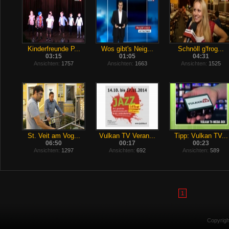
Kinderfreunde P...
Wos gibt's Neig...
Schnöll g'frog...
03:15
01:05
04:31
Ansichten:
1757
Ansichten:
1663
Ansichten:
1525
St. Veit am Vog...
Vulkan TV Veran...
Tipp: Vulkan TV...
06:50
00:17
00:23
Ansichten:
1297
Ansichten:
692
Ansichten:
589
1
Copyrig