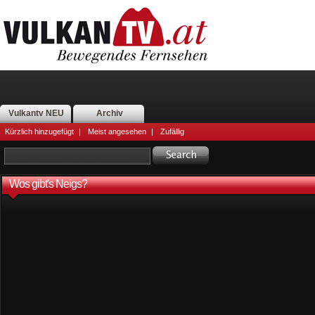
Vulkantv NEU
Archiv
Kürzlich hinzugefügt
|
Meist angesehen
|
Zufällig
Wos gibt's Neigs?