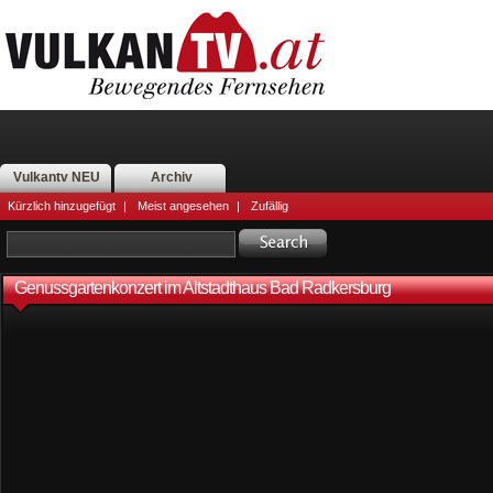
Vulkantv NEU
Archiv
Kürzlich hinzugefügt
|
Meist angesehen
|
Zufällig
Genussgartenkonzert im Altstadthaus Bad Radkersburg