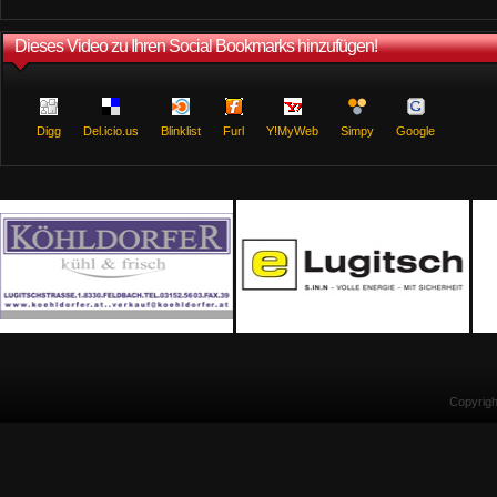
Dieses Video zu Ihren Social Bookmarks hinzufügen!
Digg
Del.icio.us
Blinklist
Furl
Y!MyWeb
Simpy
Google
Copyrig