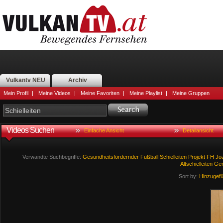
Vulkantv NEU
Archiv
Mein Profil
|
Meine Videos
|
Meine Favoriten
|
Meine Playlist
|
Meine Gruppen
Videos Suchen
Einfache Ansicht
Detailansicht
Verwandte Suchbegriffe:
Gesundheitsfördernder
Fußball
Schielleiten
Projekt
FH
Jo
Altschielleiten
Ge
Sort by:
Hinzugef