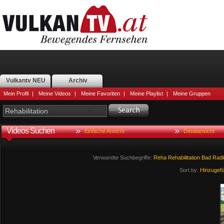
Vulkantv NEU
Archiv
Mein Profil
|
Meine Videos
|
Meine Favoriten
|
Meine Playlist
|
Meine Gruppen
Videos Suchen
Einfache Ansicht
Detailansicht
Verwandte Suchbegriffe:
Reha
Rehabilitation
Bad
Radk
Sort by:
Hinzugef