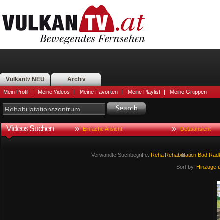
Vulkantv NEU
Archiv
Mein Profil
|
Meine Videos
|
Meine Favoriten
|
Meine Playlist
|
Meine Gruppen
Videos Suchen
Einfache Ansicht
Detailansicht
Verwandte Suchbegriffe:
Reha
Rehabilitation
Bad
Radk
Sort by:
Hinzugef