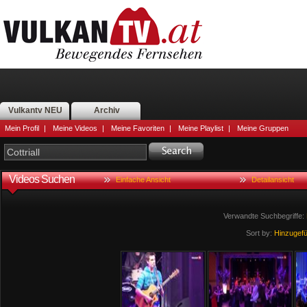
Vulkantv NEU
Archiv
Mein Profil
|
Meine Videos
|
Meine Favoriten
|
Meine Playlist
|
Meine Gruppen
Videos Suchen
Einfache Ansicht
Detailansicht
Verwandte Suchbegriffe:
Sort by:
Hinzugef