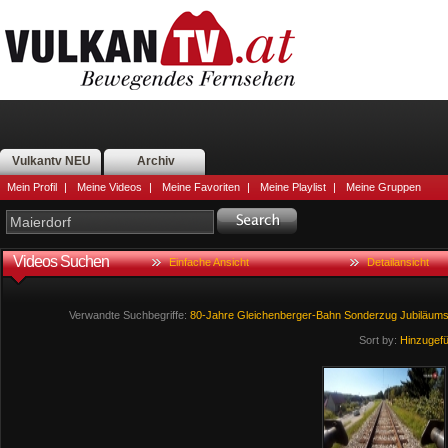
Vulkantv NEU
Archiv
Mein Profil
|
Meine Videos
|
Meine Favoriten
|
Meine Playlist
|
Meine Gruppen
Videos Suchen
Einfache Ansicht
Detailansicht
Verwandte Suchbegriffe:
80-Jahre
Gleichenberger-Bahn
Sonderzug
Jubiläums
Sort by:
Hinzugef