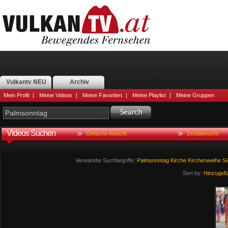
Vulkantv NEU
Archiv
Mein Profil
|
Meine Videos
|
Meine Favoriten
|
Meine Playlist
|
Meine Gruppen
Videos Suchen
Einfache Ansicht
Detailansicht
Verwandte Suchbegriffe:
Palmsonntag
Kirche
Kirchenweihe
S
Sort by:
Hinzugef