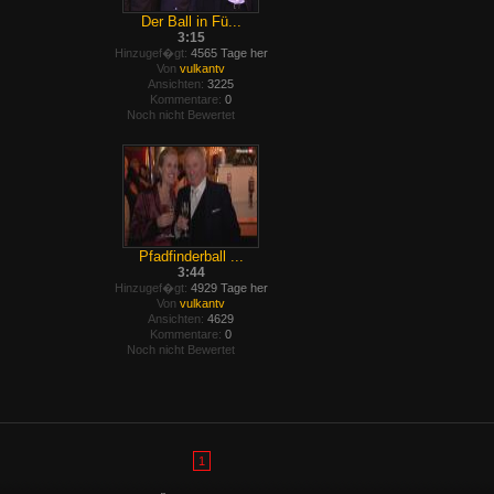
Der Ball in Fü...
3:15
Hinzugef�gt:
4565 Tage her
Von
vulkantv
Ansichten:
3225
Kommentare:
0
Noch nicht Bewertet
Pfadfinderball ...
3:44
Hinzugef�gt:
4929 Tage her
Von
vulkantv
Ansichten:
4629
Kommentare:
0
Noch nicht Bewertet
1