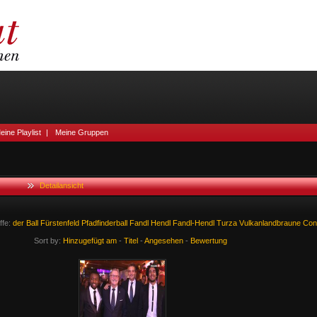
eine Playlist
|
Meine Gruppen
Detailansicht
ffe:
der
Ball
Fürstenfeld
Pfadfinderball
Fandl
Hendl
Fandl-Hendl
Turza
Vulkanlandbraune
Con
Sort by:
Hinzugefügt am
-
Titel
-
Angesehen
-
Bewertung