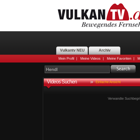
Vulkantv NEU
Archiv
Mein Profil
|
Meine Videos
|
Meine Favoriten
|
M
Videos Suchen
Einfache Ansicht
Verwandte Suchbegri