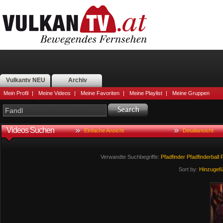
Vulkantv NEU
Archiv
Mein Profil
|
Meine Videos
|
Meine Favoriten
|
Meine Playlist
|
Meine Gruppen
Videos Suchen
Einfache Ansicht
Detailansicht
Verwandte Suchbegriffe:
Pfadfinder
Pfadfinderball
F
Sort by:
Hinzugef