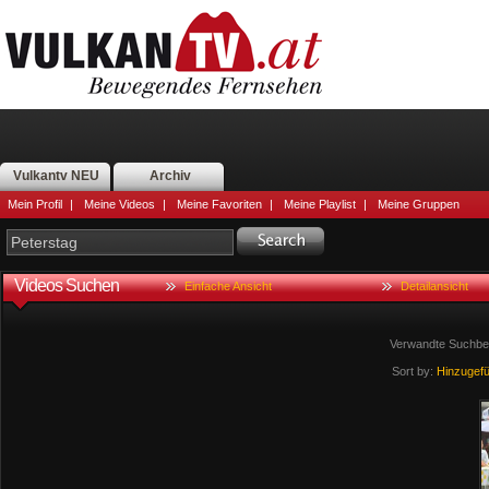
Vulkantv NEU
Archiv
Mein Profil
|
Meine Videos
|
Meine Favoriten
|
Meine Playlist
|
Meine Gruppen
Videos Suchen
Einfache Ansicht
Detailansicht
Verwandte Suchbeg
Sort by:
Hinzugef