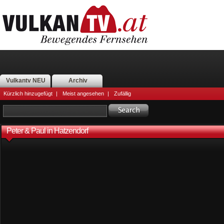
Vulkantv NEU
Archiv
Kürzlich hinzugefügt
|
Meist angesehen
|
Zufällig
Peter & Paul in Hatzendorf