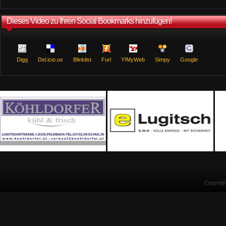
Dieses Video zu Ihren Social Bookmarks hinzufügen!
Digg
Del.icio.us
Blinklist
Furl
Y!MyWeb
Simpy
Google
Copyrig