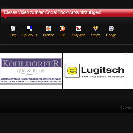
Dieses Video zu Ihren Social Bookmarks hinzufügen!
Digg
Del.icio.us
Blinklist
Furl
Y!MyWeb
Simpy
Google
Copyrig