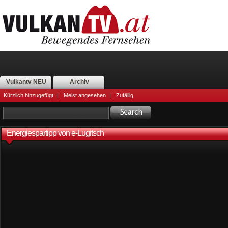
Vulkantv NEU
Archiv
Kürzlich hinzugefügt
|
Meist angesehen
|
Zufällig
Energiespartipp von e-Lugitsch