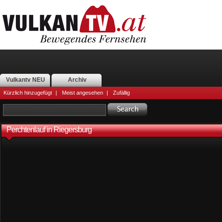
Vulkantv NEU
Archiv
Kürzlich hinzugefügt
|
Meist angesehen
|
Zufällig
Perchtenlauf in Riegersburg