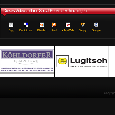
Dieses Video zu Ihren Social Bookmarks hinzufügen!
Digg
Del.icio.us
Blinklist
Furl
Y!MyWeb
Simpy
Google
Copyrig