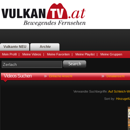
Vulkantv NEU
Archiv
Mein Profil
|
Meine Videos
|
Meine Favoriten
|
Meine Playlist
|
Meine Gruppen
Videos Suchen
Einfache Ansicht
Detailansicht
Verwandte Suchbegriffe:
Auf
Schleich-
Sort by:
Hinzugef