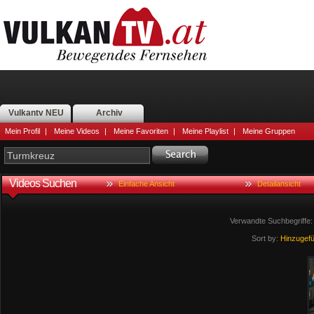
Vulkantv NEU
Archiv
Mein Profil
|
Meine Videos
|
Meine Favoriten
|
Meine Playlist
|
Meine Gruppen
Videos Suchen
Einfache Ansicht
Detailansicht
Verwandte Suchbegriffe
Sort by:
Hinzugef