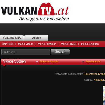
Vulkantv NEU
Archiv
Mein Profil
|
Meine Videos
|
Meine Favoriten
|
Meine Playlist
|
Meine Gruppen
Videos Suchen
Einfache Ansicht
Detailansicht
Verwandte Suchbegriffe:
Hausmesse
Kroba
Sort by:
Hinzugef