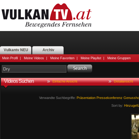
Vulkantv NEU
Archiv
Mein Profil
|
Meine Videos
|
Meine Favoriten
|
Meine Playlist
|
Meine Gruppen
Videos Suchen
Einfache Ansicht
Detailansicht
Verwandte Suchbegriffe:
Präsentation
Pressekonferenz
Genussho
Sort by:
Hinzugef