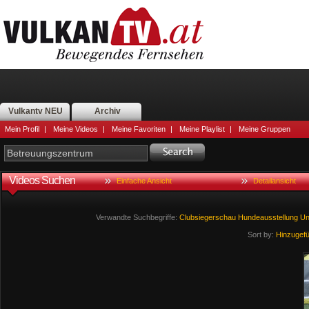
Vulkantv NEU
Archiv
Mein Profil
|
Meine Videos
|
Meine Favoriten
|
Meine Playlist
|
Meine Gruppen
Videos Suchen
Einfache Ansicht
Detailansicht
Verwandte Suchbegriffe:
Clubsiegerschau
Hundeausstellung
Un
Sort by:
Hinzugef