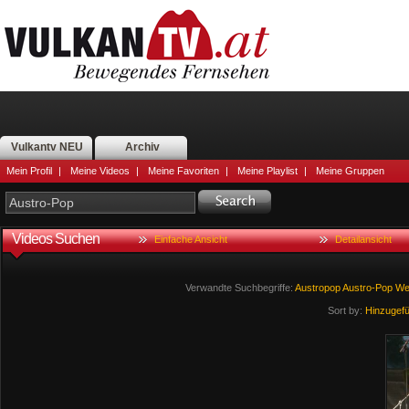
Vulkantv NEU
Archiv
Mein Profil
|
Meine Videos
|
Meine Favoriten
|
Meine Playlist
|
Meine Gruppen
Videos Suchen
Einfache Ansicht
Detailansicht
Verwandte Suchbegriffe:
Austropop
Austro-Pop
W
Sort by:
Hinzugef