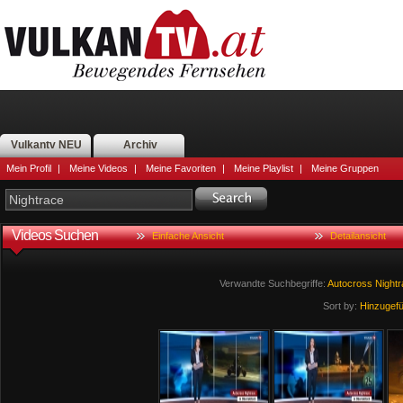
Vulkantv NEU
Archiv
Mein Profil
|
Meine Videos
|
Meine Favoriten
|
Meine Playlist
|
Meine Gruppen
Videos Suchen
Einfache Ansicht
Detailansicht
Verwandte Suchbegriffe:
Autocross
Nightr
Sort by:
Hinzugef