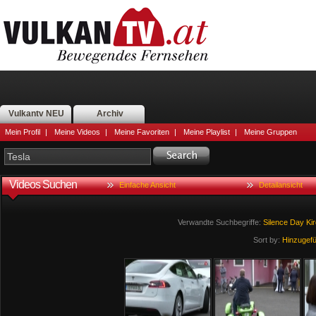
Vulkantv NEU
Archiv
Mein Profil
|
Meine Videos
|
Meine Favoriten
|
Meine Playlist
|
Meine Gruppen
Videos Suchen
Einfache Ansicht
Detailansicht
Verwandte Suchbegriffe:
Silence
Day
Ki
Sort by:
Hinzugef