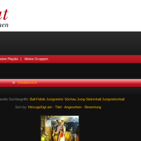
eine Playlist
|
Meine Gruppen
Detailansicht
andte Suchbegriffe:
Ball
Fidele
Jungsteirer
Söchau
Jung-Steirerball
Jungsteirerball
Sort by:
Hinzugefügt am
-
Titel
-
Angesehen
-
Bewertung