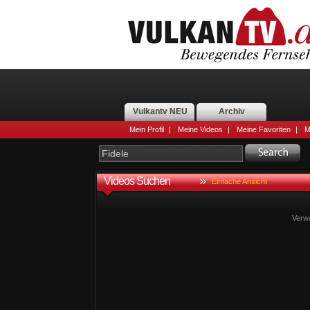
Vulkantv NEU
Archiv
Mein Profil
|
Meine Videos
|
Meine Favoriten
|
M
Videos Suchen
Einfache Ansicht
Verw