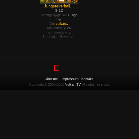
Jungsteirerball...
3:12
Hinzugef�gt:
5281 Tage
her
Von
vulkantv
Ansichten:
7686
Kommentare:
0
Noch nicht Bewertet
1
Über uns
|
Impressum
|
Kontakt
|
Copyright © 2006-2008
Vulkan TV
. All rights reserved.