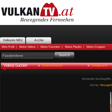
Vulkantv NEU
Archiv
Mein Profil
|
Meine Videos
|
Meine Favoriten
|
Meine Playlist
|
Meine Gruppen
Videos Suchen
Einfache Ansicht
Detailansicht
Verwandte Suchbegriffe:
Sort by:
Hinzugef