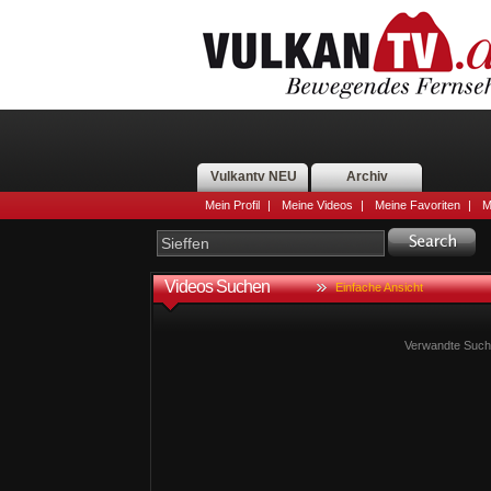
Vulkantv NEU
Archiv
Mein Profil
|
Meine Videos
|
Meine Favoriten
|
M
Videos Suchen
Einfache Ansicht
Verwandte Suchb