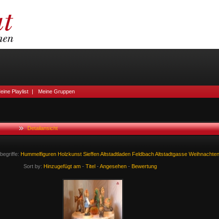
eine Playlist
|
Meine Gruppen
Detailansicht
egriffe:
Hummelfiguren
Holzkunst
Sieffen
Altstadtladen
Feldbach
Altstadtgasse
Weihnachte
Sort by:
Hinzugefügt am
-
Titel
-
Angesehen
-
Bewertung