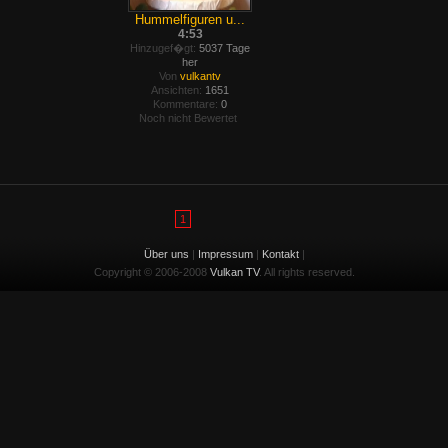
Hummelfiguren u...
4:53
Hinzugef�gt:
5037 Tage
her
Von
vulkantv
Ansichten:
1651
Kommentare:
0
Noch nicht Bewertet
1
Über uns
|
Impressum
|
Kontakt
|
Copyright © 2006-2008
Vulkan TV
. All rights reserved.