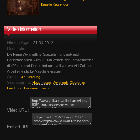
Kapelle Katzendorf
Video Information
Hinzugef�gt:
21-03-2012
Description:
Die Firma Wohlmuth ist Spezialist für Land- und
Forstmaschinen. Zum 25. Mal öffnete der Familienbetrieb
die Pforten und führte eindrucksvoll vor, wie viel Zeit und
Arbeit eine starke Maschine erspart.
Archiv:
47. Sendung
Suchbegriffe:
Hausmesse
Wohlmuth
Obergnas
Land
und
Forstmaschinen
Video URL :
Embed URL: