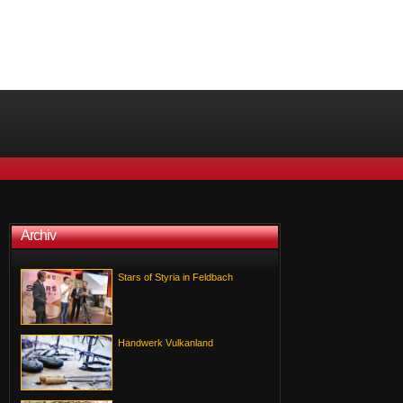
Archiv
Stars of Styria in Feldbach
Handwerk Vulkanland