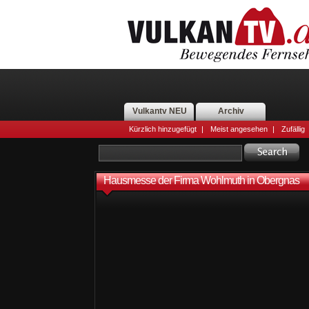
Vulkantv NEU
Archiv
Kürzlich hinzugefügt
|
Meist angesehen
|
Zufällig
Hausmesse der Firma Wohlmuth in Obergnas