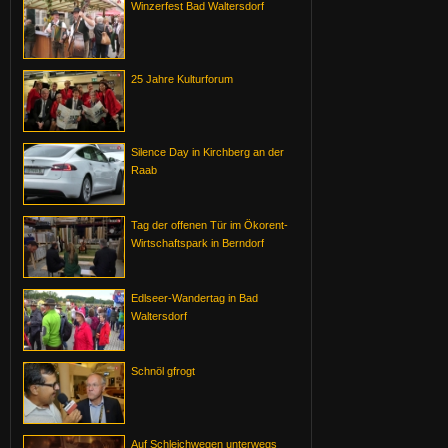
Winzerfest Bad Waltersdorf
25 Jahre Kulturforum
Silence Day in Kirchberg an der
Raab
Tag der offenen Tür im Ökorent-
Wirtschaftspark in Berndorf
Edlseer-Wandertag in Bad
Waltersdorf
Schnöl gfrogt
Auf Schleichwegen unterwegs