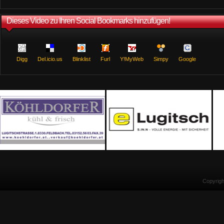
Dieses Video zu Ihren Social Bookmarks hinzufügen!
Digg
Del.icio.us
Blinklist
Furl
Y!MyWeb
Simpy
Google
Copyrig