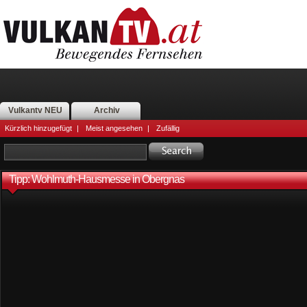
Vulkantv NEU
Archiv
Kürzlich hinzugefügt
|
Meist angesehen
|
Zufällig
Tipp: Wohlmuth-Hausmesse in Obergnas