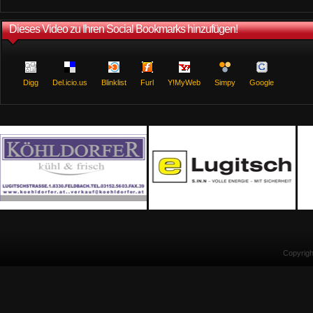
Dieses Video zu Ihren Social Bookmarks hinzufügen!
Digg
Del.icio.us
Blinklist
Furl
Y!MyWeb
Simpy
Google
Copyrig