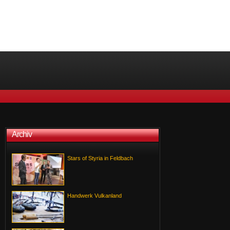
Archiv
Stars of Styria in Feldbach
Handwerk Vulkanland