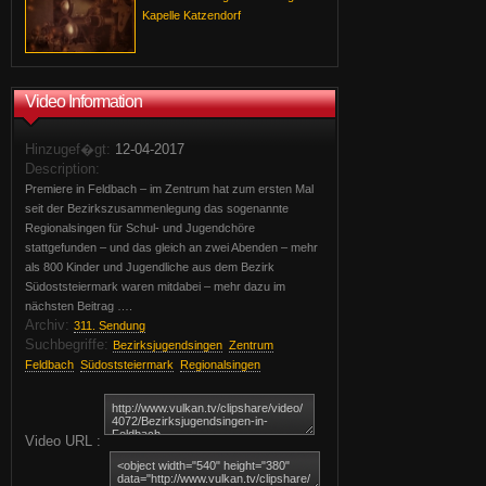
Kapelle Katzendorf
Video Information
Hinzugef�gt:
12-04-2017
Description:
Premiere in Feldbach – im Zentrum hat zum ersten Mal
seit der Bezirkszusammenlegung das sogenannte
Regionalsingen für Schul- und Jugendchöre
stattgefunden – und das gleich an zwei Abenden – mehr
als 800 Kinder und Jugendliche aus dem Bezirk
Südoststeiermark waren mitdabei – mehr dazu im
nächsten Beitrag ….
Archiv:
311. Sendung
Suchbegriffe:
Bezirksjugendsingen
Zentrum
Feldbach
Südoststeiermark
Regionalsingen
Video URL :