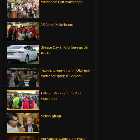
Winzerfest Bad Waltersdorf
25 Jahre Kulturforum
Silence Day in Kirchberg an der
Raab
Tag der offenen Tür im Ökorent-
Wirtschaftspark in Berndorf
Edlseer-Wandertag in Bad
Waltersdorf
Schnöl gfrogt
Auf Schleichwegen unterwegs