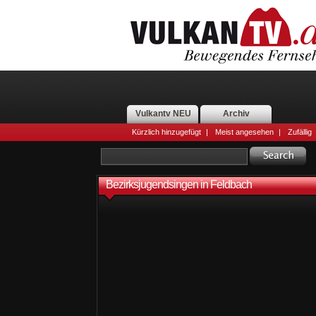
Vulkantv NEU
Archiv
Kürzlich hinzugefügt
|
Meist angesehen
|
Zufällig
Bezirksjugendsingen in Feldbach