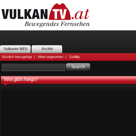
Vulkantv NEU
Archiv
Kürzlich hinzugefügt
|
Meist angesehen
|
Zufällig
Wos gibt's Neigs?