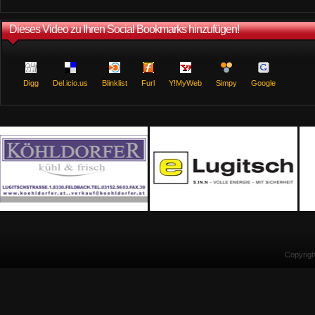
Dieses Video zu Ihren Social Bookmarks hinzufügen!
Digg
Del.icio.us
Blinklist
Furl
Y!MyWeb
Simpy
Google
Copyrig