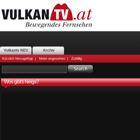
Vulkantv NEU
Archiv
Kürzlich hinzugefügt
|
Meist angesehen
|
Zufällig
Wos gibt's Neigs?