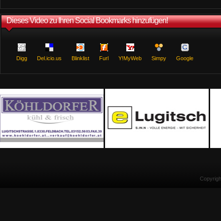
Dieses Video zu Ihren Social Bookmarks hinzufügen!
Digg
Del.icio.us
Blinklist
Furl
Y!MyWeb
Simpy
Google
Copyrig