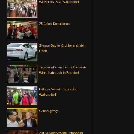
Winzerfest Bad Waltersdorf
25 Jahre Kulturforum
Silence Day in Kirchberg an der
Raab
Tag der offenen Tür im Ökorent-
Wirtschaftspark in Berndorf
Edlseer-Wandertag in Bad
Waltersdorf
Schnöl gfrogt
Auf Schleichwegen unterwegs