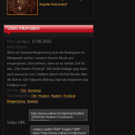
Kapelle Katzendorf
Video Information
Hinzugef�gt:
17-06-2015
Description:
Wenn im Seebad Riegersburg nicht die Badegäste im
Mittelpunkt stehen, sondern feinste Musik aus
vergangenen Jahrzehnten, dann ist es wieder Zeit für
das „Old Hodern Festival“. Die fünfte Auflage ging dann
auch passend zum Jubiläum gleich mit fünf Bands über
die Bühne. Der folgende Beitrag zeigt wie begeistert das
Publikum war.
Archiv:
216. Sendung
Suchbegriffe:
Old
Hodern
Hadern
Festival
Riegersburg
Seebad
Video URL :