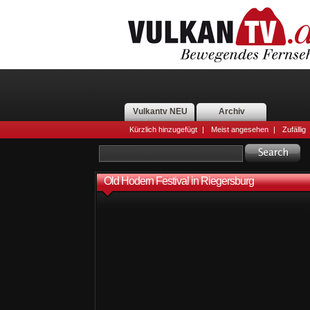
Vulkantv NEU
Archiv
Kürzlich hinzugefügt
|
Meist angesehen
|
Zufällig
Old Hodern Festival in Riegersburg