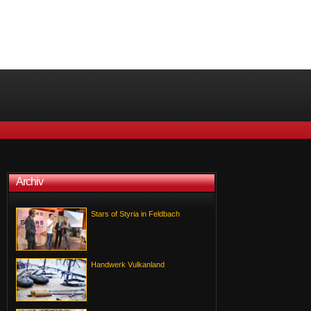
Archiv
Stars of Styria in Feldbach
Handwerk Vulkanland