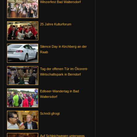
Winzerfest Bad Waltersdorf
25 Jahre Kulturforum
Silence Day in Kirchberg an der
Raab
Tag der offenen Tür im Ökorent-
Wirtschaftspark in Berndorf
Edlseer-Wandertag in Bad
Waltersdorf
Schnöl gfrogt
Auf Schleichwegen unterwegs