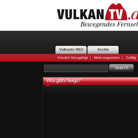
Vulkantv NEU
Archiv
Kürzlich hinzugefügt
|
Meist angesehen
|
Zufällig
Wos gibt's Neigs?