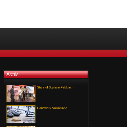
Archiv
Stars of Styria in Feldbach
Handwerk Vulkanland