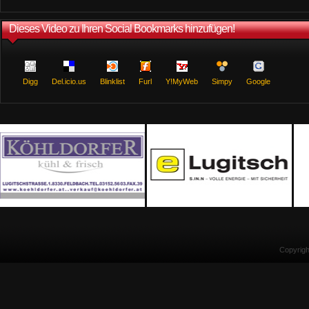
Dieses Video zu Ihren Social Bookmarks hinzufügen!
Digg
Del.icio.us
Blinklist
Furl
Y!MyWeb
Simpy
Google
Copyrig