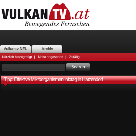
Vulkantv NEU
Archiv
Kürzlich hinzugefügt
|
Meist angesehen
|
Zufällig
Tipp: Effektive Mikroorganismen Infotag in Hatzendorf