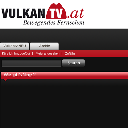
Vulkantv NEU
Archiv
Kürzlich hinzugefügt
|
Meist angesehen
|
Zufällig
Wos gibt's Neigs?