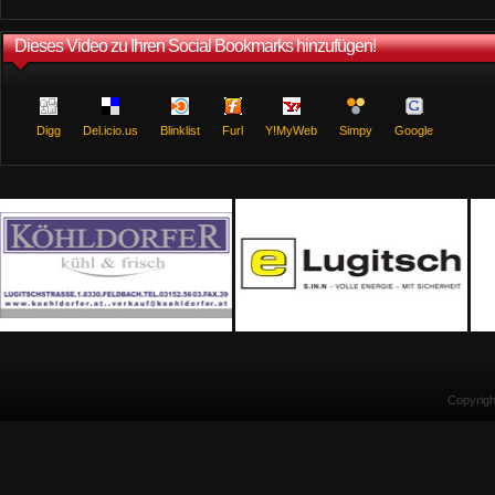
Dieses Video zu Ihren Social Bookmarks hinzufügen!
Digg
Del.icio.us
Blinklist
Furl
Y!MyWeb
Simpy
Google
Copyrig