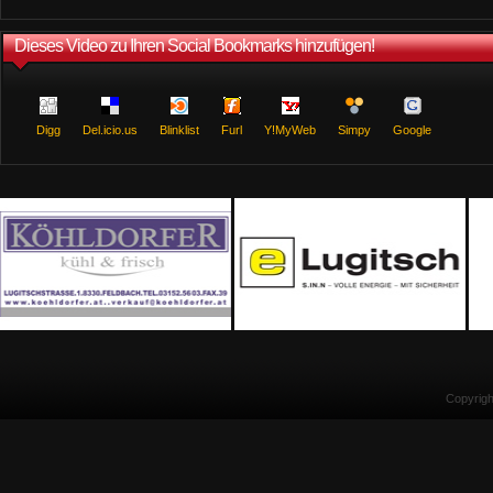
Dieses Video zu Ihren Social Bookmarks hinzufügen!
Digg
Del.icio.us
Blinklist
Furl
Y!MyWeb
Simpy
Google
Copyrig