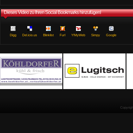
Dieses Video zu Ihren Social Bookmarks hinzufügen!
Digg
Del.icio.us
Blinklist
Furl
Y!MyWeb
Simpy
Google
Copyrig