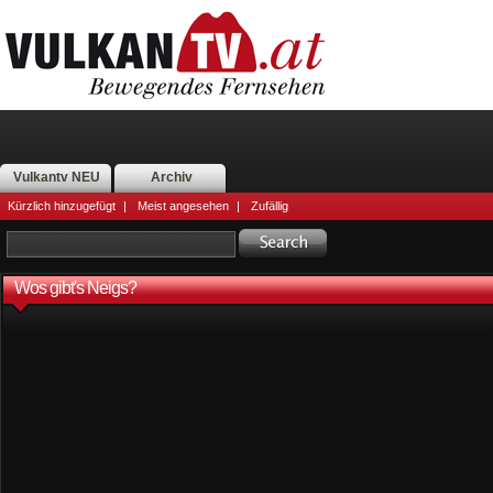
Vulkantv NEU
Archiv
Kürzlich hinzugefügt
|
Meist angesehen
|
Zufällig
Wos gibt's Neigs?