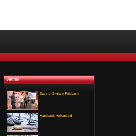
Archiv
Stars of Styria in Feldbach
Handwerk Vulkanland