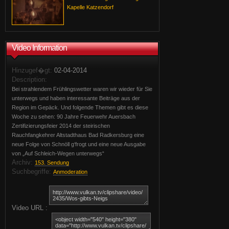
Kapelle Katzendorf
Video Information
Hinzugef�gt:
02-04-2014
Description:
Bei strahlendem Frühlingswetter waren wir wieder für Sie
unterwegs und haben interessante Beiträge aus der
Region im Gepäck. Und folgende Themen gibt es diese
Woche zu sehen: 90 Jahre Feuerwehr Auersbach
Zertifizierungsfeier 2014 der steirischen
Rauchfangkehrer Altstadthaus Bad Radkersburg eine
neue Folge von Schnöll g‘frogt und eine neue Ausgabe
von „Auf Schleich-Wegen unterwegs“
Archiv:
153. Sendung
Suchbegriffe:
Anmoderation
Video URL :