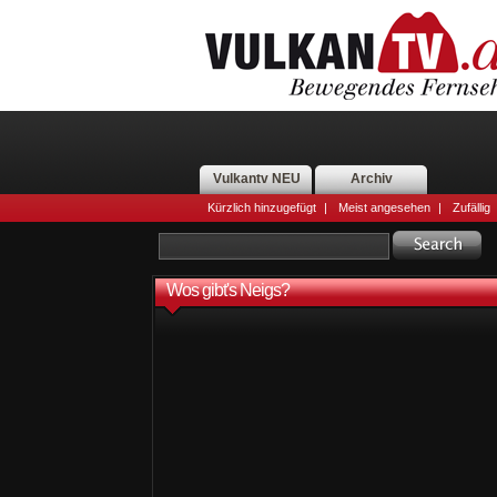
Vulkantv NEU
Archiv
Kürzlich hinzugefügt
|
Meist angesehen
|
Zufällig
Wos gibt's Neigs?