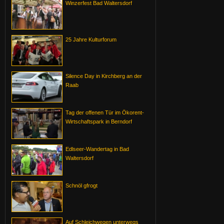
Winzerfest Bad Waltersdorf
25 Jahre Kulturforum
Silence Day in Kirchberg an der
Raab
Tag der offenen Tür im Ökorent-
Wirtschaftspark in Berndorf
Edlseer-Wandertag in Bad
Waltersdorf
Schnöl gfrogt
Auf Schleichwegen unterwegs