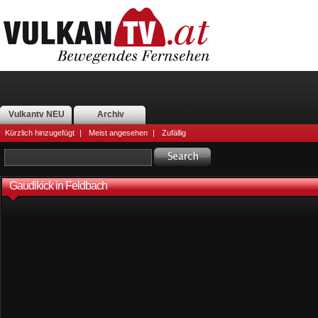
Vulkantv NEU
Archiv
Kürzlich hinzugefügt
|
Meist angesehen
|
Zufällig
Gaudikick in Feldbach