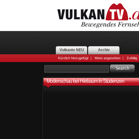
Vulkantv NEU
Archiv
Kürzlich hinzugefügt
|
Meist angesehen
|
Zufällig
Modenschau bei Hiebaum in Studenzen