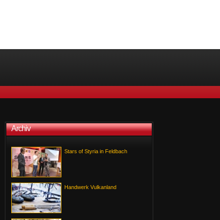
Archiv
Stars of Styria in Feldbach
Handwerk Vulkanland