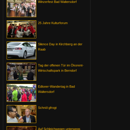
Winzerfest Bad Waltersdorf
25 Jahre Kulturforum
Silence Day in Kirchberg an der
Raab
Tag der offenen Tür im Ökorent-
Wirtschaftspark in Berndorf
Edlseer-Wandertag in Bad
Waltersdorf
Schnöl gfrogt
Auf Schleichwegen unterwegs