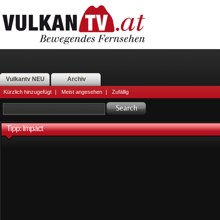
Vulkantv NEU
Archiv
Kürzlich hinzugefügt
|
Meist angesehen
|
Zufällig
Tipp: Impact