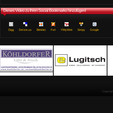
Dieses Video zu Ihren Social Bookmarks hinzufügen!
Digg
Del.icio.us
Blinklist
Furl
Y!MyWeb
Simpy
Google
Copyrig