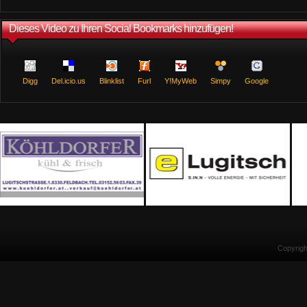
Dieses Video zu Ihren Social Bookmarks hinzufügen!
Digg
Del.icio.us
Blinklist
Furl
Y!MyWeb
Simpy
Google
Copyrig