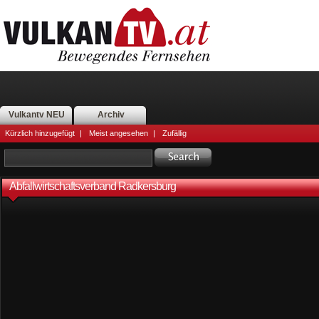
Vulkantv NEU
Archiv
Kürzlich hinzugefügt
|
Meist angesehen
|
Zufällig
Abfallwirtschaftsverband Radkersburg