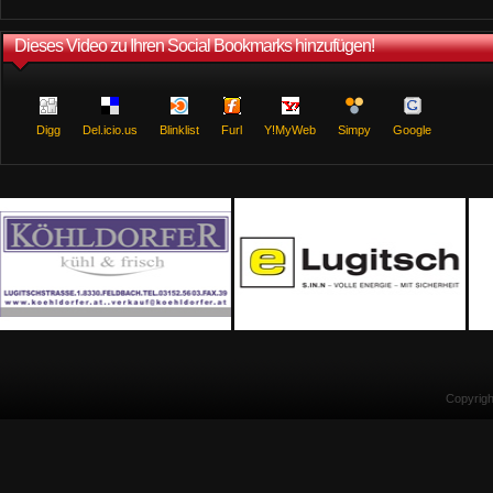
Dieses Video zu Ihren Social Bookmarks hinzufügen!
Digg
Del.icio.us
Blinklist
Furl
Y!MyWeb
Simpy
Google
Copyrig