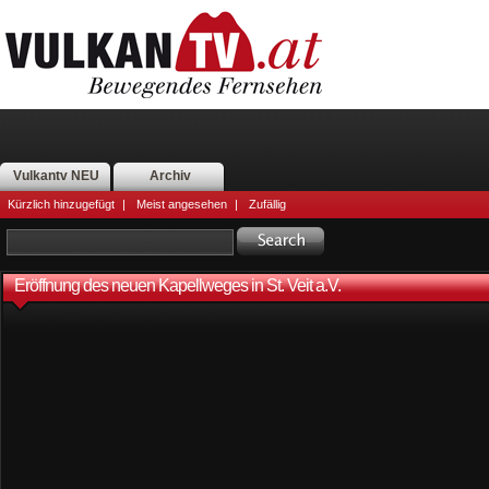
Vulkantv NEU
Archiv
Kürzlich hinzugefügt
|
Meist angesehen
|
Zufällig
Eröffnung des neuen Kapellweges in St. Veit a.V.