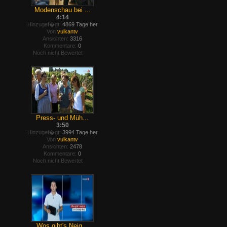
Modenschau bei ...
4:14
Hinzugef�gt:
4869 Tage her
Von
vulkantv
Ansichten:
3316
Kommentare:
0
Noch nicht Bewertet
Press- und Müh...
3:50
Hinzugef�gt:
3994 Tage her
Von
vulkantv
Ansichten:
2478
Kommentare:
0
Noch nicht Bewertet
Wos gibt's Neig...