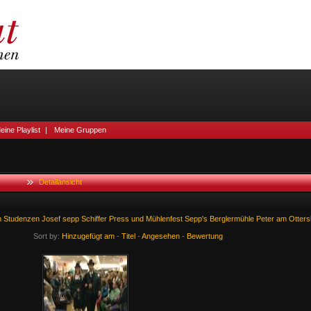
eine Playlist
|
Meine Gruppen
Detailansicht
m
Studenzen
Josef
sepp
Schiffer
Press
und
Mühlenfest
Sepp's
Berglermühle
Peter
am
Otter
Sort by:
Hinzugefügt am
-
Titel
-
Angesehen
-
Bewertung