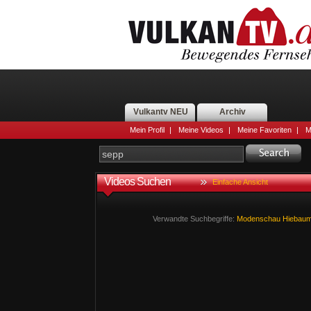
Vulkantv NEU
Archiv
Mein Profil
|
Meine Videos
|
Meine Favoriten
|
M
Videos Suchen
Einfache Ansicht
Verwandte Suchbegriffe:
Modenschau
Hiebau