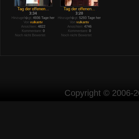
Tag der offenen...
Tag der offenen...
3:34
3:20
Hinzugef�gt:
4936 Tage her
Hinzugef�gt:
5293 Tage her
Von
vulkantv
Von
vulkantv
Ansichten:
4822
Ansichten:
4746
Kommentare:
0
Kommentare:
0
Noch nicht Bewertet
Noch nicht Bewertet
Copyright © 2006-