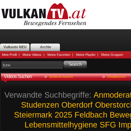
Vulkantv NEU
Archiv
Mein Profil
|
Meine Videos
|
Meine Favoriten
|
Meine Playlist
|
Meine Gruppen
Videos Suchen
Einfache Ansicht
Detailansicht
Verwandte Suchbegriffe:
Anmoderat
Studenzen
Oberdorf
Oberstorc
Steiermark
2025
Feldbach
Bewe
Lebensmittelhygiene
SFG
Imp