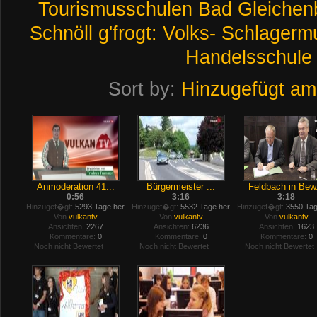
Tourismusschulen
Bad
Gleichen
Schnöll
g'frogt:
Volks-
Schlagerm
Handelsschule
Sort by:
Hinzugefügt am
Anmoderation 41...
Bürgermeister ...
Feldbach in Bew.
0:56
3:16
3:18
Hinzugef�gt:
5293 Tage her
Hinzugef�gt:
5532 Tage her
Hinzugef�gt:
3550 Tag
Von
vulkantv
Von
vulkantv
Von
vulkantv
Ansichten:
2267
Ansichten:
6236
Ansichten:
1623
Kommentare:
0
Kommentare:
0
Kommentare:
0
Noch nicht Bewertet
Noch nicht Bewertet
Noch nicht Bewertet