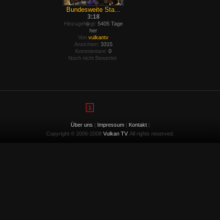
Bundesweite Sta...
3:18
Hinzugef�gt:
5405 Tage
her
Von
vulkantv
Ansichten:
3315
Kommentare:
0
Noch nicht Bewertet
1
Über uns
|
Impressum
|
Kontakt
|
Copyright © 2006-2008
Vulkan TV
. All rights reserved.