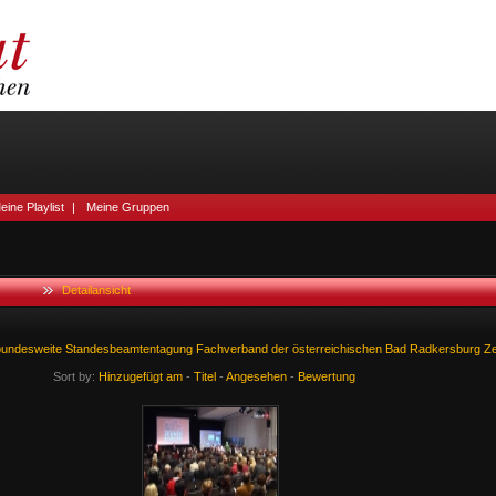
eine Playlist
|
Meine Gruppen
Detailansicht
bundesweite
Standesbeamtentagung
Fachverband
der
österreichischen
Bad
Radkersburg
Z
Sort by:
Hinzugefügt am
-
Titel
-
Angesehen
-
Bewertung