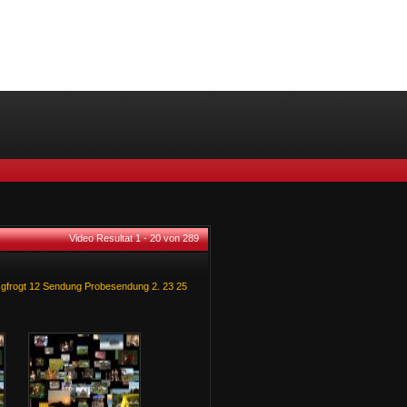
Video Resultat 1 - 20 von 289
gfrogt
12
Sendung
Probesendung
2.
23
25