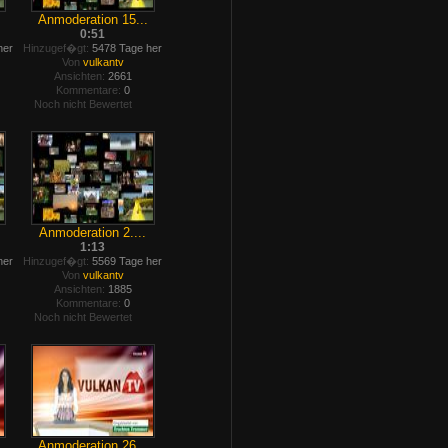
Anmoderation 15...
0:51
her
Hinzugef�gt:
5478 Tage her
Von
vulkantv
Ansichten:
2661
Kommentare:
0
Noch nicht Bewertet
Anmoderation 2....
1:13
her
Hinzugef�gt:
5569 Tage her
Von
vulkantv
Ansichten:
1885
Kommentare:
0
Noch nicht Bewertet
Anmoderation 26...