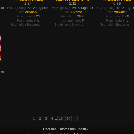
1:24
1:11
0:55
her
Hinzugef�gt:
5422 Tage her
Hinzugef�gt:
5415 Tage her
Hinzugef�gt:
5408 Tage 
Von
vulkantv
Von
vulkantv
Von
vulkantv
Ansichten:
3029
Ansichten:
3065
Ansichten:
1806
Kommentare:
0
Kommentare:
0
Kommentare:
0
Noch nicht Bewertet
Noch nicht Bewertet
Noch nicht Bewertet
her
1
2
3
4
..
13
14
»
Über uns
|
Impressum
|
Kontakt
|