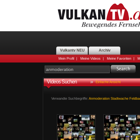
Vulkantv NEU
Archiv
Mein Profil
|
Meine Videos
|
Meine Favoriten
|
M
Videos Suchen
Einfache Ansicht
Verwandte Suchbegriffe:
Anmoderation
Stadtwache
Feldba