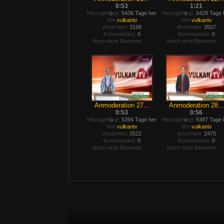
0:53
1:21
Hinzugef�gt:
5436 Tage her
Hinzugef�gt:
5429 Tage 
Von
vulkantv
Von
vulkantv
Ansichten:
3199
Ansichten:
3507
Kommentare:
0
Kommentare:
0
Noch nicht Bewertet
Noch nicht Bewertet
Anmoderation 27...
Anmoderation 28...
0:53
0:56
Hinzugef�gt:
5394 Tage her
Hinzugef�gt:
5387 Tage 
Von
vulkantv
Von
vulkantv
Ansichten:
2522
Ansichten:
2470
Kommentare:
0
Kommentare:
0
Noch nicht Bewertet
Noch nicht Bewertet