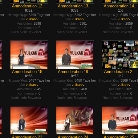
Anmoderation 12...
Anmoderation 13...
Anmoderation 14...
0:52
0:53
1:6
her
Hinzugef�gt:
5499 Tage her
Hinzugef�gt:
5492 Tage her
Hinzugef�gt:
5485 Tage 
Von
vulkantv
Von
vulkantv
Von
vulkantv
Ansichten:
2698
Ansichten:
3361
Ansichten:
2859
Kommentare:
0
Kommentare:
0
Kommentare:
0
Noch nicht Bewertet
Noch nicht Bewertet
Noch nicht Bewertet
Anmoderation 18...
Anmoderation 19...
Anmoderation 2....
0:56
0:53
1:2
her
Hinzugef�gt:
5457 Tage her
Hinzugef�gt:
5450 Tage her
Hinzugef�gt:
5569 Tage 
Von
vulkantv
Von
vulkantv
Von
vulkantv
Ansichten:
2245
Ansichten:
3468
Ansichten:
2021
Kommentare:
0
Kommentare:
0
Kommentare:
0
Noch nicht Bewertet
Noch nicht Bewertet
Noch nicht Bewertet
Anmoderation 23...
Anmoderation 24...
Anmoderation 25...