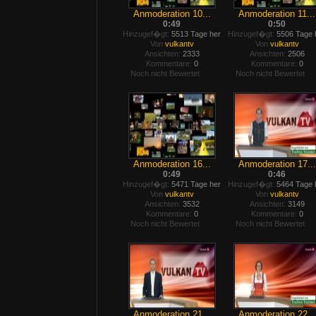
Anmoderation 10...
Anmoderation 11...
0:49
0:50
Hinzugef�gt:
5513 Tage her
Hinzugef�gt:
5506 Tage 
Von
vulkantv
Von
vulkantv
Ansichten:
2333
Ansichten:
2506
Kommentare:
0
Kommentare:
0
Noch nicht Bewertet
Noch nicht Bewertet
Anmoderation 16...
Anmoderation 17...
0:49
0:46
Hinzugef�gt:
5471 Tage her
Hinzugef�gt:
5464 Tage 
Von
vulkantv
Von
vulkantv
Ansichten:
3532
Ansichten:
3149
Kommentare:
0
Kommentare:
0
Noch nicht Bewertet
Noch nicht Bewertet
Anmoderation 21...
Anmoderation 22...