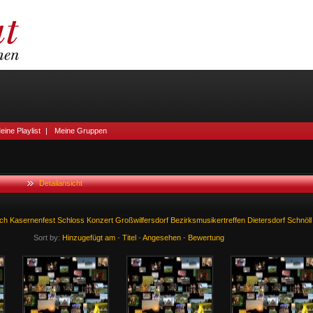
eine Playlist
|
Meine Gruppen
Detailansicht
ch
Kasernenfest
Schloss
Konzert
Großwilfersdorf
Bezirksmusikertreffen
Dietersdorf
Schnöll
Sort by:
Hinzugefügt am
-
Titel
-
Angesehen
-
Bewertung