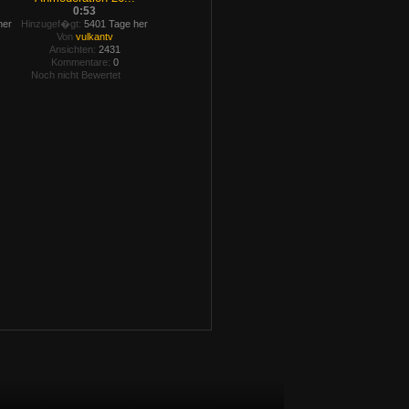
0:53
her
Hinzugef�gt:
5401 Tage her
Von
vulkantv
Ansichten:
2431
Kommentare:
0
Noch nicht Bewertet