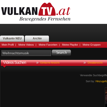
Vulkantv NEU
Archiv
Mein Profil
|
Meine Videos
|
Meine Favoriten
|
Meine Playlist
|
Meine Gruppen
Videos Suchen
Einfache Ansicht
Detailansicht
Verwandte Suchbegriff
Sort by:
Hinzugef