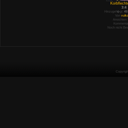
Korbflechte
3:4
Hinzugef�gt:
491
Von
vulk
Ansichten:
Kommenta
Noch nicht Bew
Copyrig