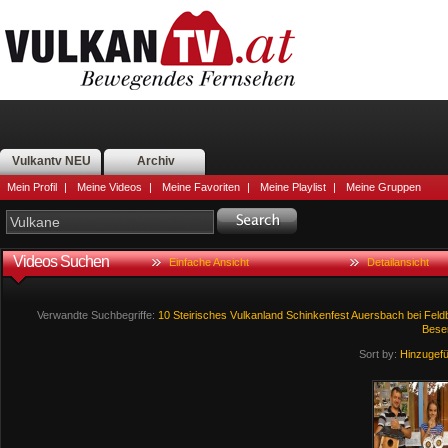
Vulkantv NEU
Archiv
Mein Profil
|
Meine Videos
|
Meine Favoriten
|
Meine Playlist
|
Meine Gruppen
Videos Suchen
Einfache Ansicht
Detailansicht
Verwandte Suchbegriffe:
10
Steirisches
Vulkanland
Schinkenfest
Auersbach
bei
Feld
Besen
Sort by:
Hinzugef