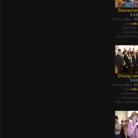
Blaurackenf
3:15
Hinzugef�gt:
402
Von
vulk
Ansichten:
Kommenta
Noch nicht Bew
Ehrung verd
3:43
Hinzugef�gt:
424
Von
vulk
Ansichten:
Kommenta
Noch nicht Bew